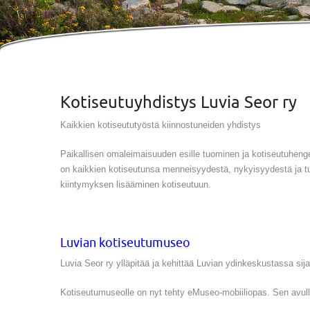
Kotiseutuyhdistys Luvia Seor ry
Kaikkien kotiseututyöstä kiinnostuneiden yhdistys
Paikallisen omaleimaisuuden esille tuominen ja kotiseutuhenge
on kaikkien kotiseutunsa menneisyydestä, nykyisyydestä ja tul
kiintymyksen lisääminen kotiseutuun.
Luvian kotiseutumuseo
Luvia Seor ry ylläpitää ja kehittää Luvian ydinkeskustassa si
Kotiseutumuseolle on nyt tehty eMuseo-mobiiliopas. Sen avu