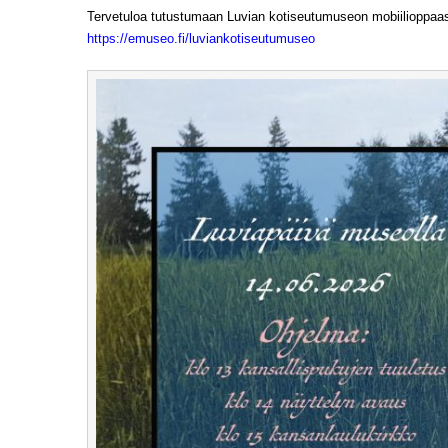
Tervetuloa tutustumaan Luvian kotiseutumuseon mobii­lioppaa
https://emuseo.fi/luviankotiseutumuseo