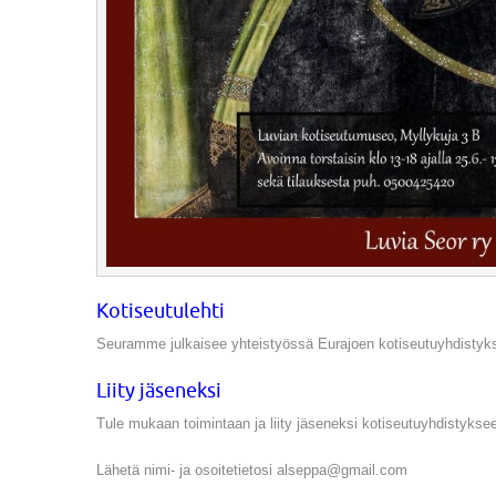
Kotiseutulehti
Seuramme julkaisee yhteistyössä Eurajoen kotiseutuyhdistyks
Liity jäseneksi
Tule mukaan toimintaan ja liity jäseneksi kotiseutuyhdistyks
Lähetä nimi- ja osoitetietosi alseppa@gmail.com