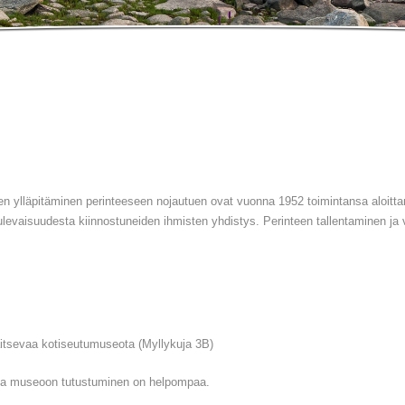
n ylläpitäminen perinteeseen nojautuen ovat vuonna 1952 toimintansa aloittan
evaisuudesta kiinnostuneiden ihmisten yhdistys. Perinteen tallentaminen ja v
jaitsevaa kotiseutumuseota (Myllykuja 3B)
lla museoon tutustuminen on helpompaa.